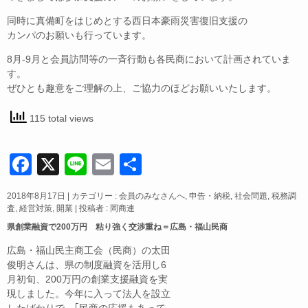
同時に真備町をはじめとする西日本豪雨災害復旧支援の
カンパのお願いも行っています。
8月-9月と会員訪問等の一斉行動も各民商において計画されていま
す。
ぜひとも趣意をご理解の上、ご協力のほどお願いいたします。
115 total views
F
X
Li
E
共
a
n
m
有
2018年8月17日
|
カテゴリー :
会員のみなさんへ
,
申告・納税
,
社会問題
,
税務調
c
e
ail
査
,
経営対策
,
開業
|
投稿者 : 岡商連
e
県創業融資で200万円 粘り強く交渉重ね＝広島・福山民商
b
広島・福山民主商工会（民商）の太田
俊明さんは、県の制度融資を活用し6
o
月初旬、200万円の創業支援融資を実
o
現しました。今年に入って法人を設立