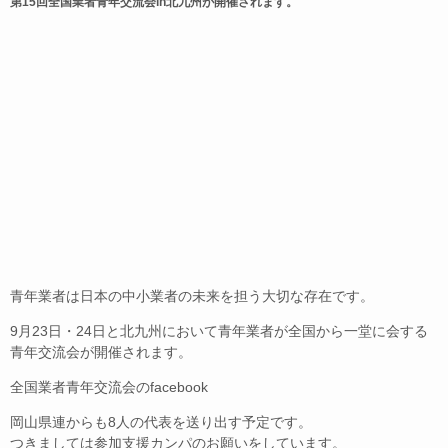
第15回全国業者青年交流会in北九州が開催されます。
b
o
o
k
青年業者は日本の中小業者の未来を担う大切な存在です。
9月23日・24日と北九州において青年業者が全国から一堂に会する
青年交流会が開催されます。
全国業者青年交流会のfacebook
岡山県連からも8人の代表を送り出す予定です。
つきましては参加支援カンパのお願いをしています。