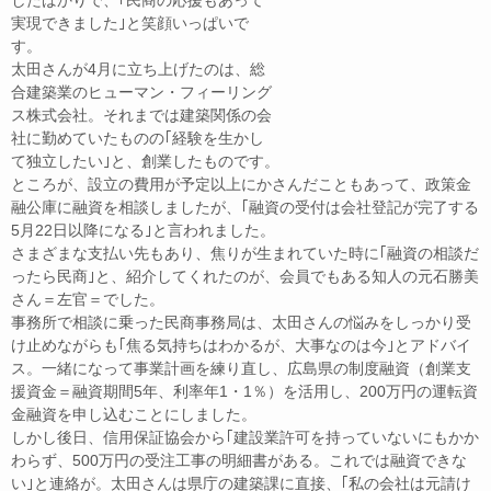
したばかりで、｢民商の応援もあって
k
実現できました｣と笑顔いっぱいで
す。
太田さんが4月に立ち上げたのは、総
合建築業のヒューマン・フィーリング
ス株式会社。それまでは建築関係の会
社に勤めていたものの｢経験を生かし
て独立したい｣と、創業したものです。
ところが、設立の費用が予定以上にかさんだこともあって、政策金
融公庫に融資を相談しましたが、｢融資の受付は会社登記が完了する
5月22日以降になる｣と言われました。
さまざまな支払い先もあり、焦りが生まれていた時に｢融資の相談だ
ったら民商｣と、紹介してくれたのが、会員でもある知人の元石勝美
さん＝左官＝でした。
事務所で相談に乗った民商事務局は、太田さんの悩みをしっかり受
け止めながらも｢焦る気持ちはわかるが、大事なのは今｣とアドバイ
ス。一緒になって事業計画を練り直し、広島県の制度融資（創業支
援資金＝融資期間5年、利率年1・1％）を活用し、200万円の運転資
金融資を申し込むことにしました。
しかし後日、信用保証協会から｢建設業許可を持っていないにもかか
わらず、500万円の受注工事の明細書がある。これでは融資できな
い｣と連絡が。太田さんは県庁の建築課に直接、｢私の会社は元請け