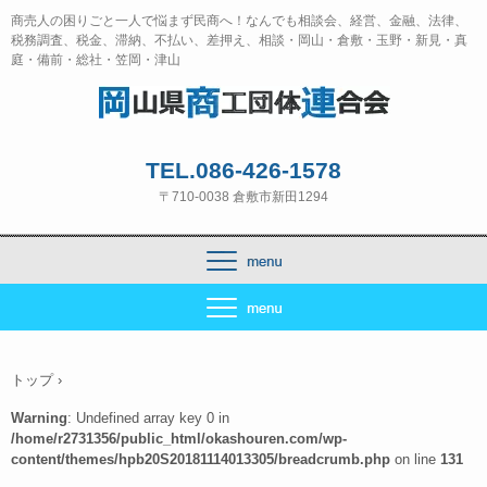
商売人の困りごと一人で悩まず民商へ！なんでも相談会、経営、金融、法律、
税務調査、税金、滞納、不払い、差押え、相談・岡山・倉敷・玉野・新見・真
庭・備前・総社・笠岡・津山
TEL.086-426-1578
〒710-0038 倉敷市新田1294
トップ
›
Warning
: Undefined array key 0 in
/home/r2731356/public_html/okashouren.com/wp-
content/themes/hpb20S20181114013305/breadcrumb.php
on line
131