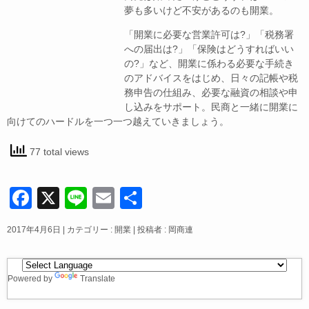
b
夢も多いけど不安があるのも開業。
o
「開業に必要な営業許可は?」「税務署
o
への届出は?」「保険はどうすればいい
の?」など、開業に係わる必要な手続き
k
のアドバイスをはじめ、日々の記帳や税
務申告の仕組み、必要な融資の相談や申
し込みをサポート。民商と一緒に開業に
向けてのハードルを一つ一つ越えていきましょう。
77 total views
F
X
Li
E
共
a
n
m
有
2017年4月6日
|
カテゴリー :
開業
|
投稿者 : 岡商連
c
e
ail
e
b
Powered by
Translate
o