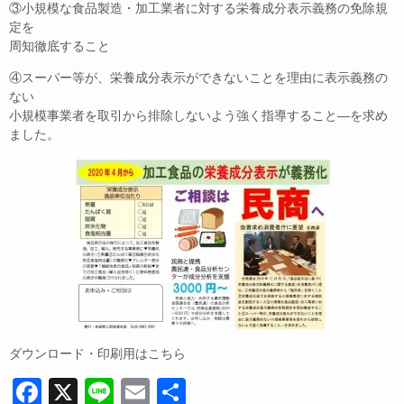
③小規模な食品製造・加工業者に対する栄養成分表示義務の免除規
定を
周知徹底すること
④スーパー等が、栄養成分表示ができないことを理由に表示義務の
ない
小規模事業者を取引から排除しないよう強く指導すること―を求め
ました。
ダウンロード・印刷用はこちら
F
X
Li
E
共