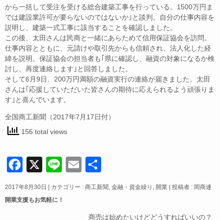
から一括して受注を受ける総合建築工事を行っている。1500万円ま
では建設業許可が要らないのではないか｣と談判。自分の仕事内容を
説明し、建築一式工事に該当することを確認しました。
この後、太田さんは民商と一緒にあらためて信用保証協会を訪問。
仕事内容とともに、元請けや取引先からも信頼され、法人化した経
緯を説明。保証協会の担当者も｢県に確認し、融資の対象になるか検
討し、再度連絡します｣と回答しました。
そして6月9日、200万円満額の融資実行の連絡が届きました。太田
さんは｢応援していただいた皆さんの期待に応えられるよう頑張りま
す｣と喜んでいます。
全国商工新聞（2017年7月17日付）
156 total views
F
X
Li
E
共
a
n
m
有
2017年8月30日
|
カテゴリー :
商工新聞
,
金融・資金繰り
,
開業
|
投稿者 : 岡商連
c
e
ail
開業支援もお気軽に！
e
商売は始めたいけどどうすればいいの？