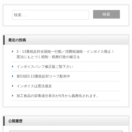
o
k
最近の投稿
3・13重税反対全国統一行動／消費税減税・インボイス廃止！
憲法にもとづく税制・税務行政の確立を
インボイスパンフ修正版ご覧下さい
第53回3.13重税反対リーフ配布中
インボイスは憲法違反
加工食品の栄養成分表示が4月から義務化されます。
公開履歴