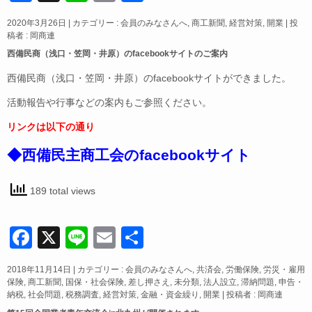
a
n
m
有
2020年3月26日
|
カテゴリー :
会員のみなさんへ
,
商工新聞
,
経営対策
,
開業
|
投
c
e
ail
稿者 : 岡商連
e
西備民商（浅口・笠岡・井原）のfacebookサイトのご案内
b
西備民商（浅口・笠岡・井原）のfacebookサイトができました。
o
活動報告や行事などの案内もご参照ください。
o
リンクは以下の通り
k
◆西備民主商工会のfacebookサイト
189 total views
F
X
Li
E
共
a
n
m
有
2018年11月14日
|
カテゴリー :
会員のみなさんへ
,
共済会
,
労働保険
,
労災・雇用
c
e
ail
保険
,
商工新聞
,
国保・社会保険
,
差し押さえ
,
未分類
,
法人設立
,
滞納問題
,
申告・
納税
,
社会問題
,
税務調査
,
経営対策
,
金融・資金繰り
,
開業
|
投稿者 : 岡商連
e