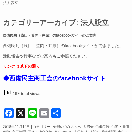
法人設立
カテゴリーアーカイブ:
法人設立
西備民商（浅口・笠岡・井原）のfacebookサイトのご案内
西備民商（浅口・笠岡・井原）のfacebookサイトができました。
活動報告や行事などの案内もご参照ください。
リンクは以下の通り
◆西備民主商工会のfacebookサイト
189 total views
F
X
Li
E
共
a
n
m
有
2018年11月14日
|
カテゴリー :
会員のみなさんへ
,
共済会
,
労働保険
,
労災・雇用