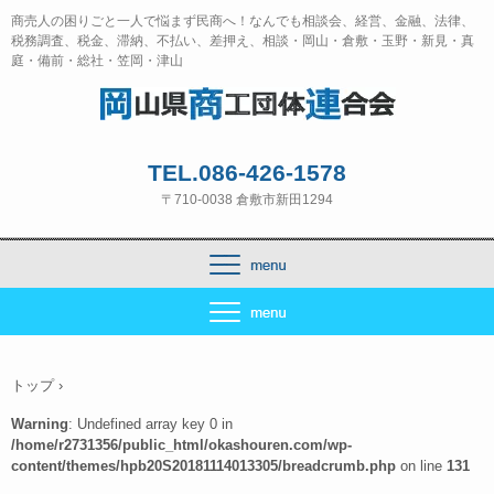
商売人の困りごと一人で悩まず民商へ！なんでも相談会、経営、金融、法律、
税務調査、税金、滞納、不払い、差押え、相談・岡山・倉敷・玉野・新見・真
庭・備前・総社・笠岡・津山
TEL.086-426-1578
〒710-0038 倉敷市新田1294
トップ
›
Warning
: Undefined array key 0 in
/home/r2731356/public_html/okashouren.com/wp-
content/themes/hpb20S20181114013305/breadcrumb.php
on line
131