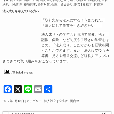
c
e
ail
保険
,
商工新聞
,
国保・社会保険
,
差し押さえ
,
未分類
,
法人設立
,
滞納問題
,
申告・
納税
,
社会問題
,
税務調査
,
経営対策
,
金融・資金繰り
,
開業
|
投稿者 : 岡商連
e
法人成りを考えている方へ
b
「取引先から法人にするよう言われた」
o
「法人にして事業を引き継ぎたい」…
o
法人成りへの学習会も各地で開催。税金、
k
記帳、保険…など制度や手続きの学習をは
じめ。「法人成り」した方からも経験を聞
くことができます。また、法人設立後も決
算書に見方や経営交流など経営力アップの
さまざまな取り組みをおこなっています。
70 total views
F
X
Li
E
共
a
n
m
有
2017年3月18日
|
カテゴリー :
法人設立
|
投稿者 : 岡商連
c
e
ail
e