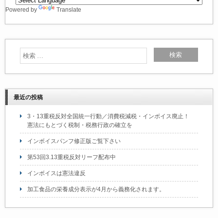
b
Powered by
Translate
o
o
k
最近の投稿
3・13重税反対全国統一行動／消費税減税・インボイス廃止！
憲法にもとづく税制・税務行政の確立を
インボイスパンフ修正版ご覧下さい
第53回3.13重税反対リーフ配布中
インボイスは憲法違反
加工食品の栄養成分表示が4月から義務化されます。