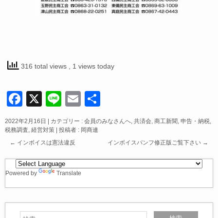
316 total views
, 1 views today
F
X
Li
E
共
a
n
m
有
2022年2月16日
|
カテゴリー :
会員のみなさんへ
,
共済会
,
商工新聞
,
申告・納税
,
c
e
ail
税務調査
,
経営対策
|
投稿者 : 岡商連
e
←
インボイスは憲法違反
インボイスパンフ修正版ご覧下さい
→
b
o
Powered by
Translate
o
k