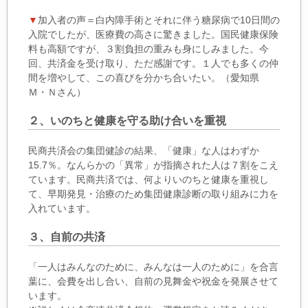
▼
加入者の声＝白内障手術とそれに伴う糖尿病で10日間の
入院でしたが、医療費の高さに驚きました。国民健康保険
料も高額ですが、３割負担の重みも身にしみました。今
回、共済金を受け取り、ただ感謝です。１人でも多くの仲
間を増やして、この喜びを分かち合いたい。（愛知県
Ｍ・Ｎさん）
２、いのちと健康を守る助け合いを重視
民商共済会の集団健診の結果、「健康」な人はわずか
15.7％。なんらかの「異常」が指摘された人は７割をこえ
ています。民商共済では、何よりいのちと健康を重視し
て、早期発見・治療のため集団健康診断の取り組みに力を
入れています。
３、自前の共済
「一人はみんなのために、みんなは一人のために」を合言
葉に、会費を出し合い、自前の見舞金や祝金を発展させて
います。