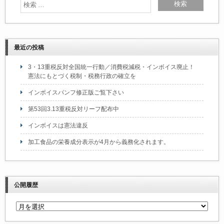
k
最近の投稿
3・13重税反対全国統一行動／消費税減税・インボイス廃止！
憲法にもとづく税制・税務行政の確立を
インボイスパンフ修正版ご覧下さい
第53回3.13重税反対リーフ配布中
インボイスは憲法違反
加工食品の栄養成分表示が4月から義務化されます。
公開履歴