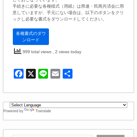
手続きに必要な各種様式（用紙）は県連・民商共済会に用
意していますが、手元にない場合は、以下のボタンをクリ
ックし必要な書式をダウンロードしてください。
各種書式のダウ
ンロード
999 total views
, 2 views today
F
X
Li
E
共
a
n
m
有
c
e
ail
e
b
Powered by
Translate
o
o