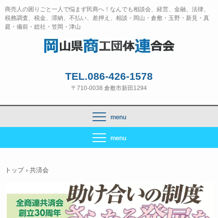
商売人の困りごと一人で悩まず民商へ！なんでも相談会、経営、金融、法律、
税務調査、税金、滞納、不払い、差押え、相談・岡山・倉敷・玉野・新見・真
庭・備前・総社・笠岡・津山
TEL.086-426-1578
〒710-0038 倉敷市新田1294
トップ
›
共済会