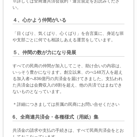
※詳しくは全商連共済会規約・運営規定をお読みくださ
い。
４、心かよう仲間がいる
「目くばり、気くばり、心くばり」を合言葉に、身近な班
や支部ごとに何でも相談しあえる運営をしています。
５、仲間の数が力になり発展
すべての民商の仲間が加入してこそ、助け合いの内容は、
いっそう豊かになります。創立以来、のべ148万人を超え
る加入者へ836億円の共済金を届けてきました。支払われ
た共済金は会費収入の8割を超え、他の共済ではまねでき
ないものとなっています。
＊詳細につきましては所属の民商にお問い合せください
6、全商連共済会・各種様式（用紙）集
共済金の請求や支払の手続きは、すべて民商共済会をとお
しておこなっています。