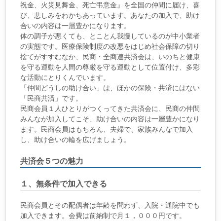
祝金、火災見舞金、死亡弔意金』を全国の仲間に届け、喜
び、悲しみをわかちあっています。あなたの加入で、助け
合いの内容は一層豊かになります。
体の調子が悪くても、とことん我慢しているのが中小業者
の実態です。医療保険制度の改悪をはじめ社会保障の切り
捨てがすすむなか、民商・全商連共済会は、いのちと健康
を守る運動を人間の尊厳を守る運動として位置付け、多彩
な活動にとりくんでいます。
「仲間どうしの助け合い」は、ほかの保険・共済にはない
「民商共済」です。
民商会員１人ひとりがつくってきた共済会に、民商の仲間
みんなが加入してこそ、助け合いの内容は一層豊かになり
ます。民商会員はもちろん、夫婦で、家族みんなで加入
し、助け合いの輪を広げましょう。
共済会５つの魅力
１、無条件で加入できる
民商会員とその配偶者は年齢を問わず、入院・通院中でも
加入できます。会費は前納制で月１，０００円です。