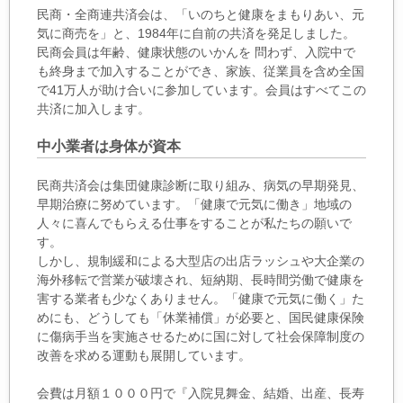
民商・全商連共済会は、「いのちと健康をまもりあい、元
気に商売を」と、1984年に自前の共済を発足しました。
民商会員は年齢、健康状態のいかんを 問わず、入院中で
も終身まで加入することができ、家族、従業員を含め全国
で41万人が助け合いに参加しています。会員はすべてこの
共済に加入します。
中小業者は身体が資本
民商共済会は集団健康診断に取り組み、病気の早期発見、
早期治療に努めています。「健康で元気に働き」地域の
人々に喜んでもらえる仕事をすることが私たちの願いで
す。
しかし、規制緩和による大型店の出店ラッシュや大企業の
海外移転で営業が破壊され、短納期、長時間労働で健康を
害する業者も少なくありません。「健康で元気に働く」た
めにも、どうしても「休業補償」が必要と、国民健康保険
に傷病手当を実施させるために国に対して社会保障制度の
改善を求める運動も展開しています。
会費は月額１０００円で『入院見舞金、結婚、出産、長寿