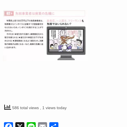
586 total views
, 1 views today
F
X
Li
E
共