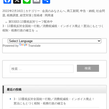
a
n
m
有
2022年2月16日
|
カテゴリー :
会員のみなさんへ
,
商工新聞
,
申告・納税
,
社会問
c
e
ail
題
,
税務調査
,
経営対策
|
投稿者 : 岡商連
e
←
第53回3.13重税反対リーフ配布中
3・13重税反対全国統一行動／消費税減税・インボイス廃止！憲法にもとづく
b
税制・税務行政の確立を
→
o
o
Powered by
Translate
k
最近の投稿
3・13重税反対全国統一行動／消費税減税・インボイス廃止！
憲法にもとづく税制・税務行政の確立を