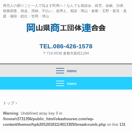
商売人の困りごと一人で悩まず民商へ！なんでも相談会、経営、金融、法律、
税務調査、税金、滞納、不払い、差押え、相談・岡山・倉敷・玉野・新見・真
庭・備前・総社・笠岡・津山
TEL.086-426-1578
〒710-0038 倉敷市新田1294
トップ
›
Warning
: Undefined array key 0 in
/home/r2731356/public_html/okashouren.com/wp-
content/themes/hpb20S20181114013305/breadcrumb.php
on line
131