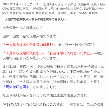
a
n
m
有
2018年11月14日
|
カテゴリー :
会員のみなさんへ
,
共済会
,
労働保険
,
労災・雇用
c
e
ail
保険
,
商工新聞
,
国保・社会保険
,
差し押さえ
,
未分類
,
法人設立
,
滞納問題
,
申告・
納税
,
社会問題
,
税務調査
,
経営対策
,
金融・資金繰り
,
開業
|
投稿者 : 岡商連
e
一人親方や従業員４人以下の建設業者の皆さんへ
b
社会保険の加入義務はなく、
o
国保・国民年金で現場入場できます
o
「一人親方は厚生年金等の対象外」
石井啓一・国交相が答弁
k
「４月から現場に入れない」「社会保険に入れといわれた」
―建設
現場で混乱と不安が広がっています。
３月31日、衆院・国土交通委員会で日本共産党の本村伸子議員（写
真）は「元請け企業の間違った理解のために下請が現場から排除さ
れ、倒産や廃業の危機におちいらせてはならない」と質問。石井国
交相は、「一人親方は厚生年金（社会保険）等の対象外」と答え、
「周知徹底を図る」
と約束しました。
社会保険料が払えないような単価は建設業法違反の恐れ
第19条の3（不当に低い請負代金の禁止） 注文者は、自己の取引