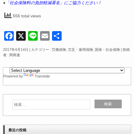
●
「社会保険料の負担軽減署名」にご協力ください！
556 total views
F
X
Li
E
共
a
n
m
有
2017年4月14日
|
カテゴリー :
労働保険
,
労災・雇用保険
,
国保・社会保険
|
投稿
c
e
ail
者 : 岡商連
e
b
Powered by
Translate
o
o
k
最近の投稿