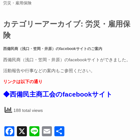
労災・雇用保険
カテゴリーアーカイブ:
労災・雇用保
険
西備民商（浅口・笠岡・井原）のfacebookサイトのご案内
西備民商（浅口・笠岡・井原）のfacebookサイトができました。
活動報告や行事などの案内もご参照ください。
リンクは以下の通り
◆西備民主商工会のfacebookサイト
188 total views
F
X
Li
E
共