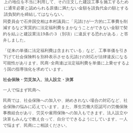
上の地位を不当に利用して、その注文した建設工事を施工するため
に通常必要と認められる原価に満たない金額を請負代金の額とする
請負契約を締結してはならない。
同委員会で石井国交相は本村議員に「元請けが一方的に工事費を削
減するなど実質的に法定福利費をまかなうことができない金額で契
約を結ぶと建設業法19条の３（別項）に違反する恐れがある」と答
弁しました。
「従来の単価に法定福利費は含まれている」など、工事単価を引き
下げて社会保険料を別枠表示させる元請けの対応が法律違反になる
可能性があります。民商･全商連は法定福利費を単価に上乗せするよ
う国の指導強化を求めています。
社会保険・労災加入、法人設立・決算
一人で悩まず民商へ
民商では、社会保険への加入や、納めきれない場合の対応など、社
会保険の悩みに応えています。また、厚生労働大臣認可の労働保険
事務組合があり、労災や雇用保険への加入もできます。法人設立や
決算もみんなで教え合って、自分でできるようにしています。一人
で悩まず、民商にご相談ください。