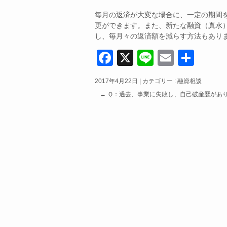
毎月の返済が大変な場合に、一定の期間
更ができます。また、新たな融資（真水
し、毎月々の返済額を減らす方法もあり
F
X
Li
E
共
a
n
m
有
2017年4月22日
|
カテゴリー :
融資相談
c
e
ail
←
Ｑ：過去、事業に失敗し、自己破産歴があ
e
b
o
o
k