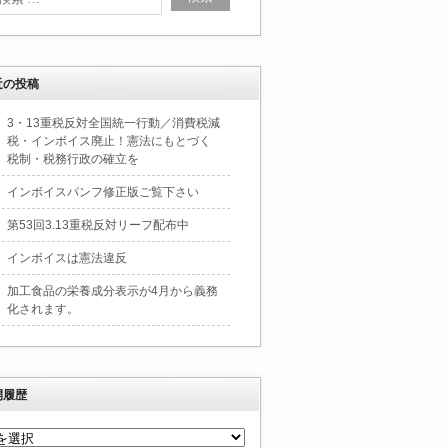
近の投稿
3・13重税反対全国統一行動／消費税減
税・インボイス廃止！憲法にもとづく
税制・税務行政の確立を
インボイスパンフ修正版ご覧下さい
第53回3.13重税反対リーフ配布中
インボイスは憲法違反
加工食品の栄養成分表示が4月から義務
化されます。
開履歴