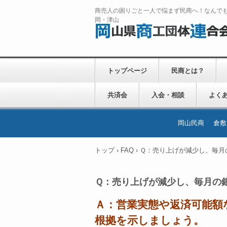
商売人の困りごと一人で悩まず民商へ！なんで
岡・津山
トップページ
民商とは？
共済会
入会・相談
よく
岡山民商
倉敷
トップ
›
FAQ
›
Ｑ：売り上げが減少し、毎月
Ｑ：売り上げが減少し、毎月の
Ａ：営業実態や返済可能額
根拠を示しましょう。