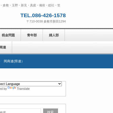
・倉敷・玉野・新見・真庭・備前・総社・笠
TEL.086-426-1578
〒710-0038 倉敷市新田1294
税金問題
青年部
婦人部
商連
岡商連(県連）
ed by
Translate