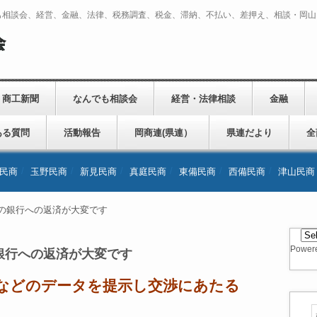
も相談会、経営、金融、法律、税務調査、税金、滞納、不払い、差押え、相談・岡山
商工新聞
なんでも相談会
経営・法律相談
金融
ある質問
活動報告
岡商連(県連）
県連だより
全
民商
玉野民商
新見民商
真庭民商
東備民商
西備民商
津山民商
の銀行への返済が大変です
Power
銀行への返済が大変です
などのデータを提示し交渉にあたる