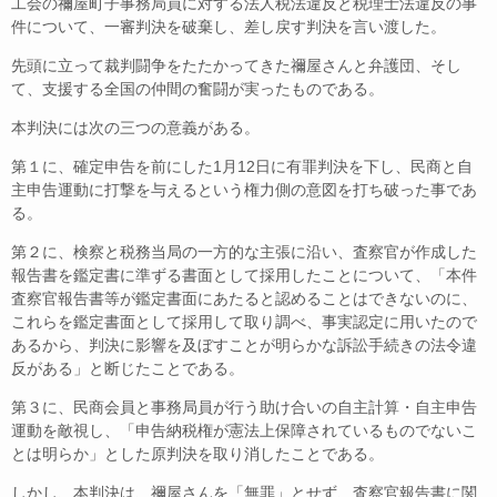
工会の禰屋町子事務局員に対する法人税法違反と税理士法違反の事
件について、一審判決を破棄し、差し戻す判決を言い渡した。
先頭に立って裁判闘争をたたかってきた禰屋さんと弁護団、そし
て、支援する全国の仲間の奮闘が実ったものである。
本判決には次の三つの意義がある。
第１に、確定申告を前にした1月12日に有罪判決を下し、民商と自
主申告運動に打撃を与えるという権力側の意図を打ち破った事であ
る。
第２に、検察と税務当局の一方的な主張に沿い、査察官が作成した
報告書を鑑定書に準ずる書面として採用したことについて、「本件
査察官報告書等が鑑定書面にあたると認めることはできないのに、
これらを鑑定書面として採用して取り調べ、事実認定に用いたので
あるから、判決に影響を及ぼすことが明らかな訴訟手続きの法令違
反がある」と断じたことである。
第３に、民商会員と事務局員が行う助け合いの自主計算・自主申告
運動を敵視し、「申告納税権が憲法上保障されているものでないこ
とは明らか」とした原判決を取り消したことである。
しかし、本判決は、禰屋さんを「無罪」とせず、査察官報告書に関