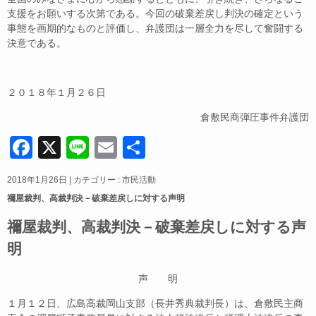
支援をお願いする次第である。今回の破棄差戻し判決の確定という
事態を画期的なものと評価し、弁護団は一層全力を尽して奮闘する
決意である。
２０１８年１月２６日
倉敷民商弾圧事件弁護団
F
X
Li
E
共
a
n
m
有
2018年1月26日
|
カテゴリー :
市民活動
c
e
ail
禰屋裁判、高裁判決－破棄差戻しに対する声明
e
禰屋裁判、高裁判決－破棄差戻しに対する声
b
明
o
o
声 明
k
１月１２日、広島高裁岡山支部（長井秀典裁判長）は、倉敷民主商