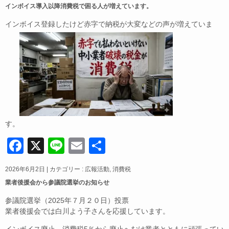
インボイス導入以降消費税で困る人が増えています。
インボイス登録したけど赤字で納税が大変などの声が増えていま
す。
F
X
Li
E
共
a
n
m
有
2026年6月2日
|
カテゴリー :
広報活動
,
消費税
c
e
ail
業者後援会から参議院選挙のお知らせ
e
参議院選挙（2025年７月２０日）投票
b
業者後援会では白川よう子さんを応援しています。
o