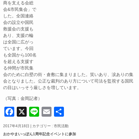
b
商を支える会総
会&市民集会」で
o
した。全国連絡
o
会の設立や国民
救援会の支援も
k
あり、支援の輪
は全国に広がっ
ています。今回
も全国から100名
を超える支援す
る仲間が市民集
会のために白壁の街・倉敷に集まりました。笑いあり、涙ありの集
会となりました。公正な裁判のあり方について司法を監視する国民
の目はいっそう厳しさを増しています。
（写真：金岡記者）
F
X
Li
E
共
a
n
m
有
2017年4月18日
|
カテゴリー :
市民活動
c
e
ail
おかやまいっぽん1周年記念イベントに参加