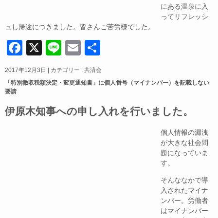
にある温泉に入
ってリフレッシ
ュし帰途につきました。皆さんご苦労様でした。
F
X
Li
E
共
a
n
m
有
2017年12月3日
|
カテゴリー :
共済会
c
e
ail
「特別徴収税額決定・変更通知書」に個人番号（マイナンバー）を記載しない
e
要請
b
伊原木知事への申し入れを行いました。
o
個人情報の漏洩
o
が大きな社会問
k
題になっていま
す。
そんな
なかで導
入されたマイナ
ンバー。労働者
はマイナンバー