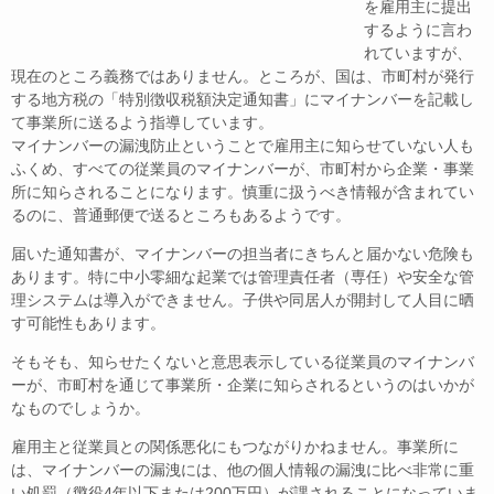
を
雇用主に提出
するように言わ
れていますが、
現在のところ
義務ではありません。ところが、国は、市町村が発行
する
地方税の「特別徴収税額決定通知書」にマイナンバーを記
載し
て事業所に送るよう指導しています。
マイナンバーの漏洩防止ということで雇用主に知らせてい
ない人も
ふくめ、すべての従業員のマイナンバーが、市町
村から企業・事業
所に知らされることになります。慎重に
扱うべき情報が含まれてい
るのに、普通郵便で送るところ
もあるようです。
届いた通知書が、マイナンバーの担当者
にきちんと届かない危険も
あります。特に中小零細な起業では管理責任者（専任）や安全な管
理システムは導入ができません。子供や同居人が開封して人目に晒
す可能性もあります。
そもそも、知らせた
くないと意思表示している従業員の
マイナンバ
ーが、市町村を通じて事業所・企業に知らされ
るというのはいかが
なものでしょうか。
雇用主と従業員と
の関係悪化にもつながりかねません。事業所に
は、マイナ
ンバーの漏洩には、他の個人情報の漏洩に比べ非常に重
い
処罰（懲役4年以下または200万円）が課されることになっていま