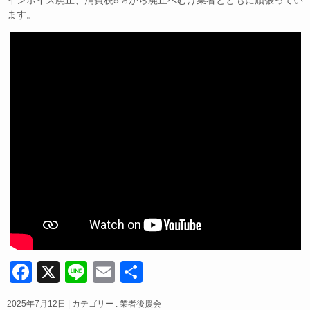
インボイス廃止、消費税5％から廃止へむけ業者とともに頑張ってい
o
ます。
k
F
X
Li
E
共
a
n
m
有
2025年7月12日
|
カテゴリー :
業者後援会