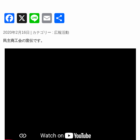
F
X
Li
E
共
a
n
m
有
2020年2月16日
|
カテゴリー :
広報活動
c
e
ail
民主商工会の宣伝です。
e
b
o
o
k