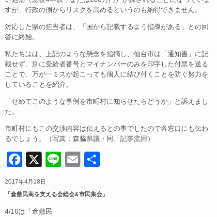
すが、行政の側からリス
クを高めるというのも納得できません。
対応した県の担当者は、「国から記載するよう指導がある
」との回
答に終始。
私たちはは、上記のような懸念を指摘
し、仙台市は「通知書」に記
載せず、別に受給者番号とマ
イナンバーのみを印字した付票を送る
ことで、万が一ミス
が起こっても個人に結び付くことを防ぐ努力を
しているこ
とを紹介。
「せめてこのような事例を市町村に知らせたら
どうか」と訴えまし
た。
市町村にもこの交渉内容は伝えるとの事でしたので各窓口にも伝わ
るでしょう。（写真：森脇県議・同、記事流用）
F
X
Li
E
共
a
n
m
有
2017年4月18日
c
e
ail
「倉敷民商を支える会総会&市民集会」
e
4/16は
「倉敷民