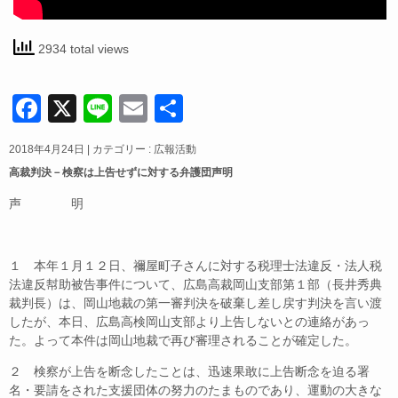
2934 total views
F
X
Li
E
共
a
n
m
有
2018年4月24日
|
カテゴリー :
広報活動
c
e
ail
高裁判決－検察は上告せずに対する弁護団声明
e
声 明
b
o
１ 本年１月１２日、禰屋町子さんに対する税理士法違反・法人税
o
法違反幇助被告事件について、広島高裁岡山支部第１部（長井秀典
k
裁判長）は、岡山地裁の第一審判決を破棄し差し戻す判決を言い渡
したが、本日、広島高検岡山支部より上告しないとの連絡があっ
た。よって本件は岡山地裁で再び審理されることが確定した。
２ 検察が上告を断念したことは、迅速果敢に上告断念を迫る署
名・要請をされた支援団体の努力のたまものであり、運動の大きな