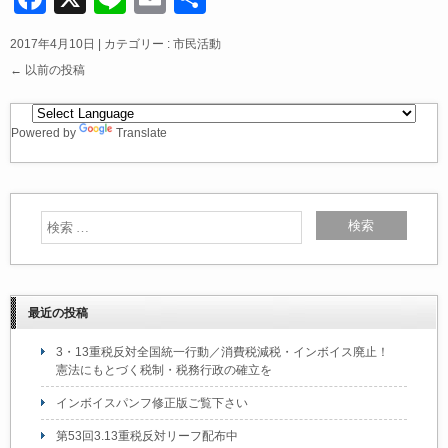
a
n
m
有
2017年4月10日
|
カテゴリー :
市民活動
c
e
ail
←
以前の投稿
e
b
Powered by
Translate
o
o
k
最近の投稿
3・13重税反対全国統一行動／消費税減税・インボイス廃止！
憲法にもとづく税制・税務行政の確立を
インボイスパンフ修正版ご覧下さい
第53回3.13重税反対リーフ配布中