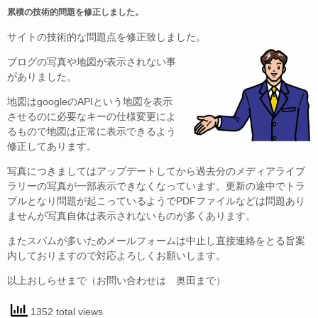
c
e
ail
累積の技術的問題を修正しました。
e
サイトの技術的な問題点を修正致しました。
b
ブログの写真や地図が表示されない事
o
がありました。
o
地図はgoogleのAPIという地図を表示
k
させるのに必要なキーの仕様変更によ
るもので地図は正常に表示できるよう
修正してあります。
写真につきましてはアップデートしてから過去分のメディアライブ
ラリーの写真が一部表示できなくなっています。更新の途中でトラ
ブルとなり問題が起こっているようでPDFファイルなどは問題あり
ませんが写真自体は表示されないものが多くあります。
またスパムが多いためメールフォームは中止し直接連絡をとる旨案
内しておりますので対応よろしくお願いします。
以上おしらせまで（お問い合わせは 奥田まで）
1352 total views