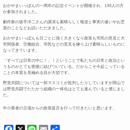
e
おかやまいっぽんの一周年の記念イベントが開催され、130人の方
b
が参加されました。
o
劇作家の坂手洋二さんの講演も素晴らしく報道と事実の違いやお芝
o
居のことなどお話いただきました。
k
おかやまいっぽんも日ごとに強く大きくなり政策も市民の意見と大
学関係者、労働組合、市民などの意見を練り上げ素晴らしいものに
なってきています。
「すべては日常の中に！」！ということで私たちの日常と政治とい
うものがとても密接に結びついている。だからこそ今起こっている
ことの本質を見極める目が大切です。
野党共闘については一部マスコミが批判したりしていますが岡山で
は野党共闘でたたかう組織の一体化はとても進んでいると感じまし
た。
中小業者の立場からの政策提言を行って行きたいと思います。
F
X
Li
E
共