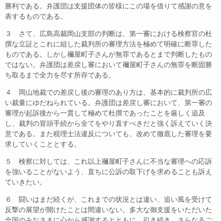
勝利である。弁護団は支援団体の皆様にこの場を借りて感謝の意を
表するものである。
３ さて、広島高裁岡山支部の判断は、第一審における検察官の杜
撰な立証とこれに組した裁判所の審理方法を極めて明確に断罪した
ものである。しかし禰屋町子さんが無罪であるとまで判断したもの
ではない。弁護団は差戻し審において禰屋町子さんの無罪を断固勝
ち取るまで全力を尽す所存である。
４ 岡山地裁での差戻し後の審理のあり方は、基本的に裁判所の広
い裁量にゆだねられている。弁護団は差戻し審において、第一審の
審理が起訴後から一貫して極めて杜撰であったことを厳しく追及
し、裁判の冒頭手続から全てをやり直すべきだと強く訴えていく決
意である。また税理士法違反についても、改めて徹底した審理を要
求していくこととする。
５ 検察に対しては、これ以上禰屋町子さんに不当な審理への応訴
を強いることがないよう、直ちに公訴の取下げを求めることも訴え
ていきたい。
６ 闘いはまだ続くが、これまでの状況とは違い、追い風を受けて
反撃の展望が開けたことは間違いない。多大な御支援をいただいた
全国のみなさまに心から感謝するとともに、引き続き、さらなるご