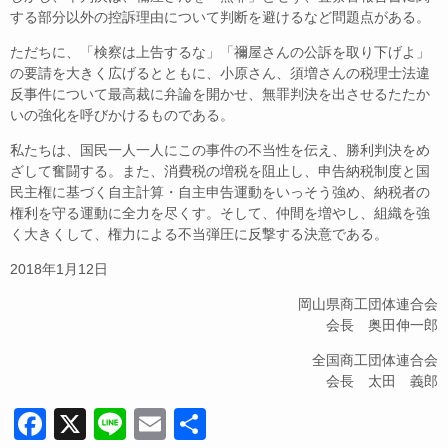
する部分以外の控訴理由について判断を避けるなど問題点がある。
ただちに、「検察は上告するな」「禰屋さんの公訴を取り下げよ」
の要請を大きく広げるとともに、小原さん、須増さんの税理士法違
反事件について最高裁に弁論を開かせ、無罪判決を出させるたたか
いの強化を呼びかけるものである。
私たちは、国民一人一人にこの事件の不当性を伝え、勝利判決をめ
ざして奮闘する。また、消費税の増税を阻止し、申告納税制度と国
民主権に基づく自主計算・自主申告運動をいっそう強め、納税者の
権利を守る運動に全力を尽くす。そして、仲間を増やし、組織を強
く大きくして、権力による不当弾圧に反撃する決意である。
2018年1月12日
岡山県商工団体連合会
会長 奥田伸一郎
全国商工団体連合会
会長 太田 義郎
F
X
Li
E
共