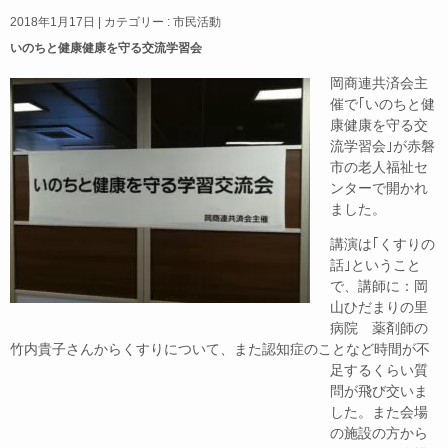
a
n
m
有
2018年1月17日
|
カテゴリー :
市民活動
c
e
ail
いのちと健康健康を守る交流学習会
e
岡商連共済会主
b
催で｢いのちと健
康健康を守る交
o
流学習会｣が赤磐
o
市の老人福祉セ
ンターで開かれ
k
ました。
講演は｢くすりの
話｣ということ
で、講師に：岡
山ひだまりの里
病院 薬剤師の
竹内貴子さんからくすりについて、また認知症
のことなど時間が不
足するくらい質
問が飛び交いま
した。また会場
の施設の方から