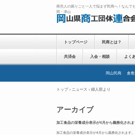
商売人の困りごと一人で悩まず民商へ！なんで
岡・津山
トップページ
民商とは？
共済会
入会・相談
よく
岡山民商
倉敷
トップ
›
ニュース
›
婦人部より
アーカイブ
加工食品の栄養成分表示が4月から義務化されま
加工食品の栄養成分表示が4月から義務化されます。