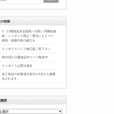
近の投稿
3・13重税反対全国統一行動／消費税減
税・インボイス廃止！憲法にもとづく
税制・税務行政の確立を
インボイスパンフ修正版ご覧下さい
第53回3.13重税反対リーフ配布中
インボイスは憲法違反
加工食品の栄養成分表示が4月から義務
化されます。
開履歴