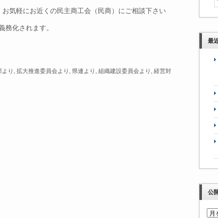
。お気軽にお近くの民主商工会（民商）にご相談下さい
義務化されます。
最
部より
,
拡大推進委員会より
,
県連より
,
組織建設委員会より
,
経営対
公