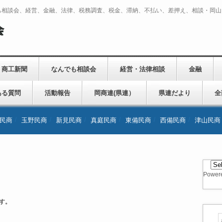
も相談会、経営、金融、法律、税務調査、税金、滞納、不払い、差押え、相談・岡山
商工新聞
なんでも相談会
経営・法律相談
金融
ある質問
活動報告
岡商連(県連）
県連だより
全
民商
玉野民商
新見民商
真庭民商
東備民商
西備民商
津山民商
Power
す。