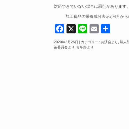
対応できていない場合は罰則があります
加工食品の栄養成分表示が4月から
F
X
Li
E
共
a
n
m
有
2020年3月26日
|
カテゴリー :
共済会より
,
婦人
c
e
ail
策委員会より
,
青年部より
e
b
o
o
k