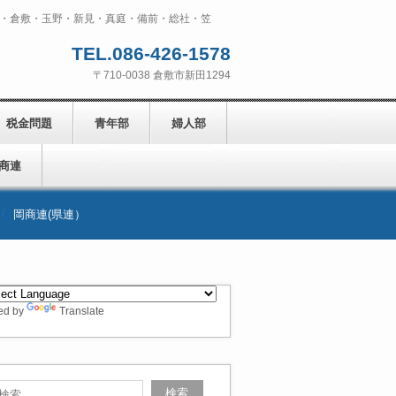
・倉敷・玉野・新見・真庭・備前・総社・笠
TEL.086-426-1578
〒710-0038 倉敷市新田1294
税金問題
青年部
婦人部
商連
岡商連(県連）
ed by
Translate